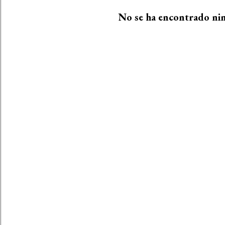
t
No se ha encontrado ni
r
a
d
a
s