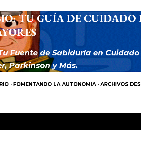
Ir al contenido principal
IO: TU GUÍA DE CUIDADO 
AYORES
Tu Fuente de Sabiduría en Cuidado
r, Parkinson y Más.
RIO
FOMENTANDO LA AUTONOMIA
ARCHIVOS DE
 como
PLAZOS