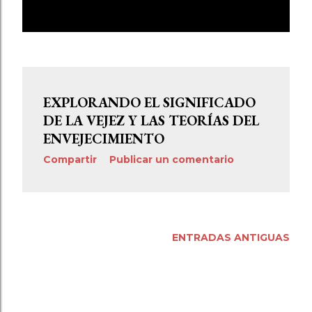
E
ESTOCÁSTICAS
MOSTRAR TODO
n
t
r
EXPLORANDO EL SIGNIFICADO
a
DE LA VEJEZ Y LAS TEORÍAS DEL
d
ENVEJECIMIENTO
a
Compartir
Publicar un comentario
s
ENTRADAS ANTIGUAS