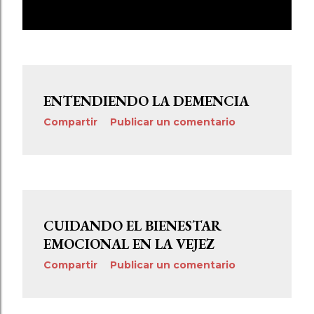
E
MOSTRAR TODO
n
t
r
ENTENDIENDO LA DEMENCIA
a
Compartir
Publicar un comentario
d
a
s
CUIDANDO EL BIENESTAR
EMOCIONAL EN LA VEJEZ
Compartir
Publicar un comentario