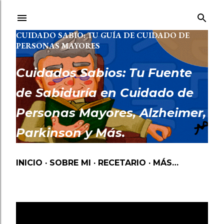
Ir al contenido principal
CUIDADO SABIO: TU GUÍA DE CUIDADO DE
PERSONAS MAYORES
Cuidados Sabios: Tu Fuente
de Sabiduría en Cuidado de
Personas Mayores, Alzheimer,
Parkinson y Más.
INICIO
SOBRE MI
RECETARIO
MÁS…
Mostrando las entradas etiquetadas como
ABANDONO