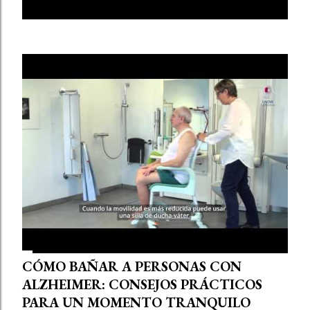
E
MOSTRAR TODO
n
t
r
a
d
a
s
CÓMO BAÑAR A PERSONAS CON
ALZHEIMER: CONSEJOS PRÁCTICOS
PARA UN MOMENTO TRANQUILO