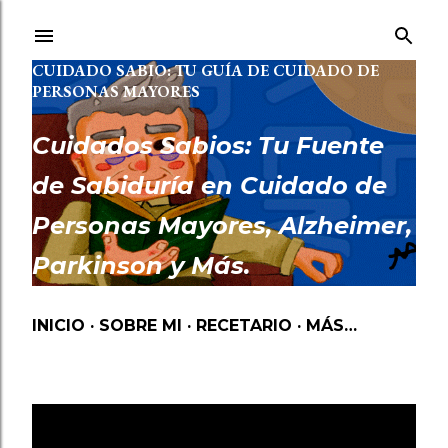
Ir al contenido principal
CUIDADO SABIO: TU GUÍA DE CUIDADO DE
PERSONAS MAYORES
Cuidados Sabios: Tu Fuente
de Sabiduría en Cuidado de
Personas Mayores, Alzheimer,
Parkinson y Más.
INICIO
SOBRE MI
RECETARIO
MÁS…
BAÑO
Mostrando las entradas etiquetadas como