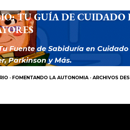
Ir al contenido principal
IO: TU GUÍA DE CUIDADO 
AYORES
Tu Fuente de Sabiduría en Cuidado
r, Parkinson y Más.
RIO
FOMENTANDO LA AUTONOMIA
ARCHIVOS DE
 como
BAÑO PERSONAS DEPENDIENTES HIGIENE EN PERSO
ESTRÉS EN EL BAÑO PARA PERSONAS DEPENDIENTES AD