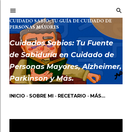
Ir al contenido principal
CUIDADO SABIO: TU GUÍA DE CUIDADO DE
PERSONAS MAYORES
Cuidados Sabios: Tu Fuente
de Sabiduría en Cuidado de
Personas Mayores, Alzheimer,
Parkinson y Más.
INICIO
SOBRE MI
RECETARIO
MÁS…
Mostrando las entradas etiquetadas como
CUIDADOS ALZHEIMER