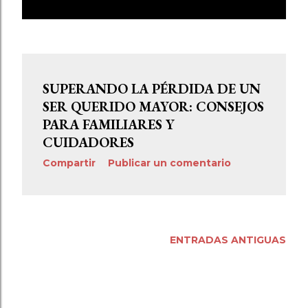
E
MOSTRAR TODO
n
t
r
SUPERANDO LA PÉRDIDA DE UN
a
SER QUERIDO MAYOR: CONSEJOS
PARA FAMILIARES Y
d
CUIDADORES
a
Compartir
Publicar un comentario
s
ENTRADAS ANTIGUAS