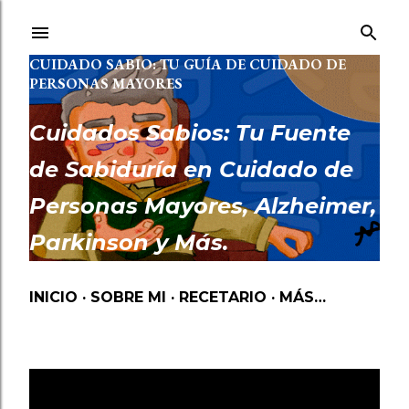
Ir al contenido principal
CUIDADO SABIO: TU GUÍA DE CUIDADO DE
PERSONAS MAYORES
Cuidados Sabios: Tu Fuente
de Sabiduría en Cuidado de
Personas Mayores, Alzheimer,
Parkinson y Más.
INICIO
SOBRE MI
RECETARIO
MÁS…
SENTIR
Mostrando las entradas etiquetadas como