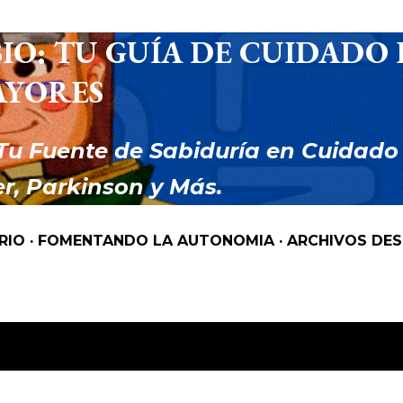
Ir al contenido principal
IO: TU GUÍA DE CUIDADO 
AYORES
Tu Fuente de Sabiduría en Cuidado
r, Parkinson y Más.
RIO
FOMENTANDO LA AUTONOMIA
ARCHIVOS DE
 como
ROPA