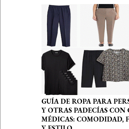
t
r
a
d
a
s
GUÍA DE ROPA PARA PE
Y OTRAS PADECÍAS CON
MÉDICAS: COMODIDAD,
Y ESTILO