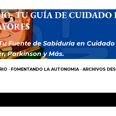
Ir al contenido principal
IO: TU GUÍA DE CUIDADO 
AYORES
Tu Fuente de Sabiduría en Cuidado
r, Parkinson y Más.
RIO
FOMENTANDO LA AUTONOMIA
ARCHIVOS DE
 como
ACCESIBILIDAD