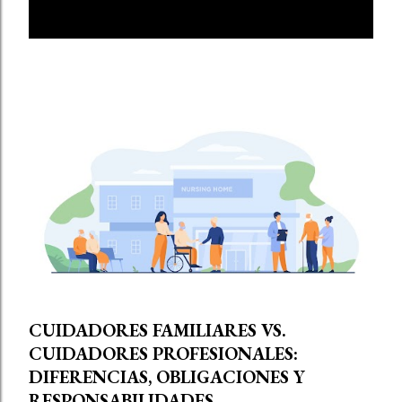
E
MOSTRAR TODO
n
t
r
a
d
a
s
CUIDADORES FAMILIARES VS.
CUIDADORES PROFESIONALES:
DIFERENCIAS, OBLIGACIONES Y
RESPONSABILIDADES