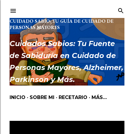
Ir al contenido principal
CUIDADO SABIO: TU GUÍA DE CUIDADO DE
PERSONAS MAYORES
Cuidados Sabios: Tu Fuente
de Sabiduría en Cuidado de
Personas Mayores, Alzheimer,
Parkinson y Más.
INICIO
SOBRE MI
RECETARIO
MÁS…
Mostrando las entradas etiquetadas como
DIFERENCIAS