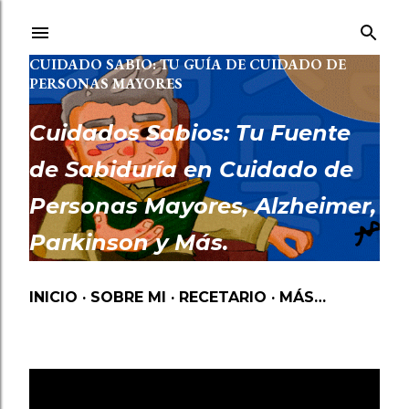
Ir al contenido principal
CUIDADO SABIO: TU GUÍA DE CUIDADO DE
PERSONAS MAYORES
Cuidados Sabios: Tu Fuente
de Sabiduría en Cuidado de
Personas Mayores, Alzheimer,
Parkinson y Más.
INICIO
SOBRE MI
RECETARIO
MÁS…
Mostrando las entradas etiquetadas como
TERAPIA COGNITIVA APPS COGNITIVAS