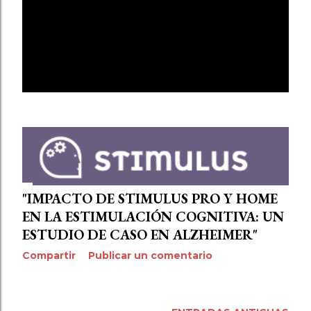
E
STIMULUS PRO STIMULUS HOME DETERIORO
n
COGNITIVO EJERCICIOS MENTALES
DEMENCIA MEJORA COGNITIVA
t
INTERVENCIÓN COGNITIVA TECNOLOGÍAS
PARA ALZHEIMER ESTIMULACIÓN MENTAL
MOSTRAR TODO
r
a
d
a
s
"IMPACTO DE STIMULUS PRO Y HOME
EN LA ESTIMULACIÓN COGNITIVA: UN
ESTUDIO DE CASO EN ALZHEIMER"
Compartir
Publicar un comentario