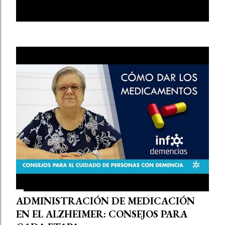
E
MOSTRAR TODO
n
t
r
a
d
a
s
ADMINISTRACIÓN DE MEDICACIÓN
EN EL ALZHEIMER: CONSEJOS PARA