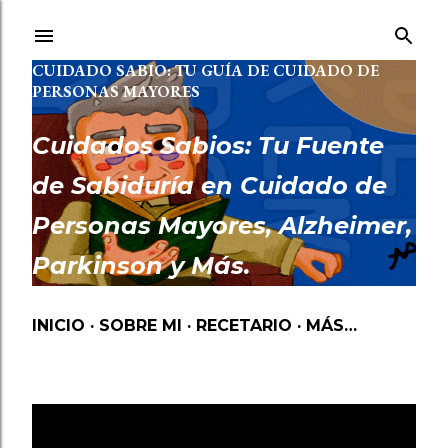
Ir al contenido principal
CUIDADO SABIO: TU GUÍA DE CUIDADO DE
PERSONAS MAYORES
Cuidados Sabios: Tu Fuente
de Sabiduría en Cuidado de
Personas Mayores, Alzheimer,
Parkinson y Más.
INICIO
SOBRE MI
RECETARIO
MÁS…
Mostrando las entradas etiquetadas como
MEDICACIÓN