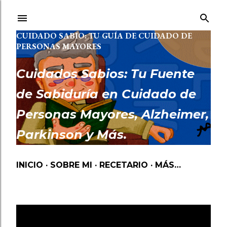
Ir al contenido principal
CUIDADO SABIO: TU GUÍA DE CUIDADO DE
PERSONAS MAYORES
Cuidados Sabios: Tu Fuente
de Sabiduría en Cuidado de
Personas Mayores, Alzheimer,
Parkinson y Más.
INICIO
SOBRE MI
RECETARIO
MÁS…
Mostrando entradas de noviembre, 2023
MOSTRAR TODO