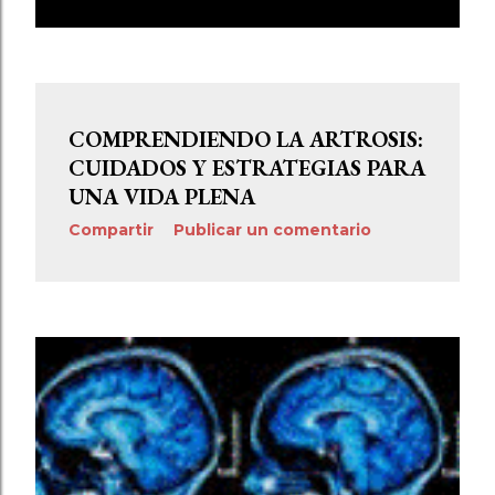
E
n
t
r
COMPRENDIENDO LA ARTROSIS:
a
CUIDADOS Y ESTRATEGIAS PARA
UNA VIDA PLENA
d
Compartir
Publicar un comentario
a
s