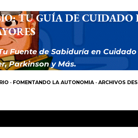
Ir al contenido principal
IO: TU GUÍA DE CUIDADO 
AYORES
Tu Fuente de Sabiduría en Cuidado
r, Parkinson y Más.
RIO
FOMENTANDO LA AUTONOMIA
ARCHIVOS DE
 como
MOVILIDAD REDUCIDA.