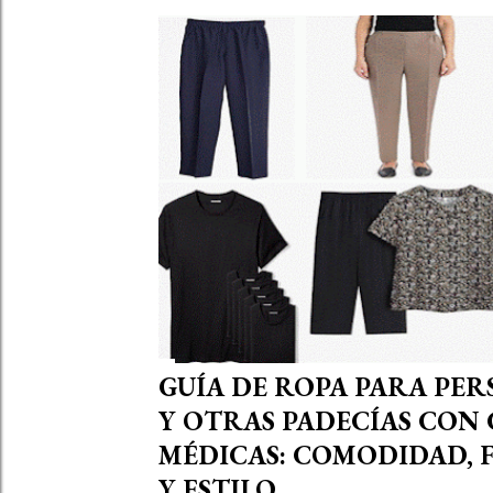
t
r
a
d
a
s
GUÍA DE ROPA PARA PE
Y OTRAS PADECÍAS CON
MÉDICAS: COMODIDAD,
Y ESTILO