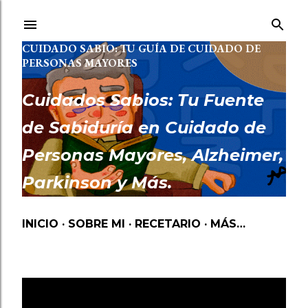
Ir al contenido principal
CUIDADO SABIO: TU GUÍA DE CUIDADO DE
PERSONAS MAYORES
Cuidados Sabios: Tu Fuente
de Sabiduría en Cuidado de
Personas Mayores, Alzheimer,
Parkinson y Más.
INICIO
SOBRE MI
RECETARIO
MÁS…
Mostrando las entradas etiquetadas como
RECURSOS