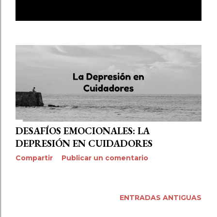
E
MOSTRAR TODO
n
t
r
a
d
a
s
DESAFÍOS EMOCIONALES: LA
DEPRESIÓN EN CUIDADORES
Compartir
Publicar un comentario
ENTRADAS ANTIGUAS