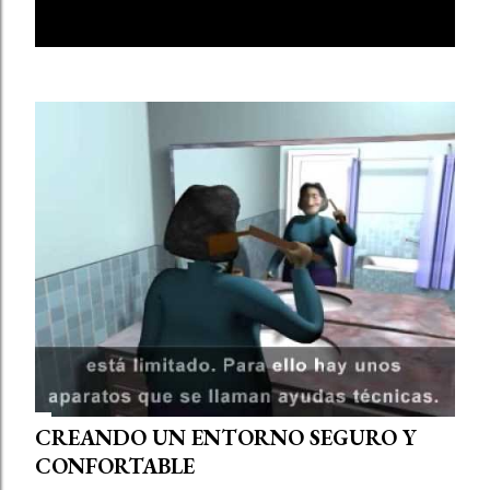
E
MOSTRAR TODO
n
t
r
a
d
a
s
CREANDO UN ENTORNO SEGURO Y
CONFORTABLE