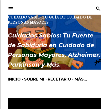
Ir al contenido principal
CUIDADO SABIO: TU GUÍA DE CUIDADO DE
PERSONAS MAYORES
Cuidados Sabios: Tu Fuente
de Sabiduría en Cuidado de
Personas Mayores, Alzheimer,
Parkinson y Más.
INICIO
SOBRE MI
RECETARIO
MÁS…
Mostrando las entradas etiquetadas como
HOGAR