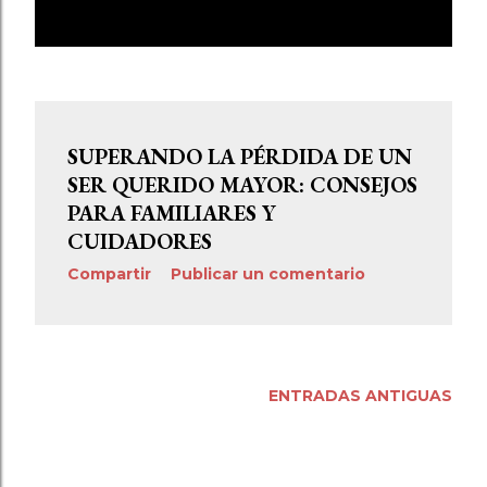
E
MOSTRAR TODO
n
t
r
SUPERANDO LA PÉRDIDA DE UN
a
SER QUERIDO MAYOR: CONSEJOS
d
PARA FAMILIARES Y
CUIDADORES
a
Compartir
Publicar un comentario
s
ENTRADAS ANTIGUAS