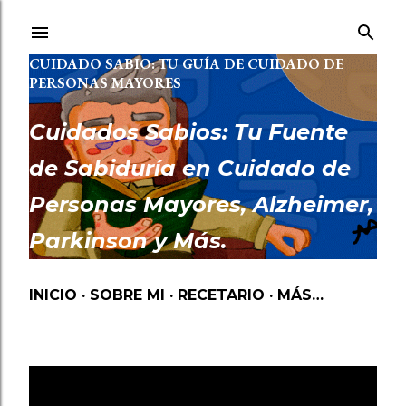
Ir al contenido principal
CUIDADO SABIO: TU GUÍA DE CUIDADO DE
PERSONAS MAYORES
Cuidados Sabios: Tu Fuente
de Sabiduría en Cuidado de
Personas Mayores, Alzheimer,
Parkinson y Más.
INICIO
SOBRE MI
RECETARIO
MÁS…
Mostrando las entradas etiquetadas como
PROCESO DE DUELO