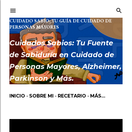
Ir al contenido principal
CUIDADO SABIO: TU GUÍA DE CUIDADO DE
PERSONAS MAYORES
Cuidados Sabios: Tu Fuente
de Sabiduría en Cuidado de
Personas Mayores, Alzheimer,
Parkinson y Más.
INICIO
SOBRE MI
RECETARIO
MÁS…
Mostrando entradas de abril, 2024
MOSTRAR TODO