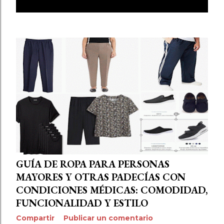
E
n
t
r
a
d
a
s
GUÍA DE ROPA PARA PERSONAS
MAYORES Y OTRAS PADECÍAS CON
CONDICIONES MÉDICAS: COMODIDAD,
FUNCIONALIDAD Y ESTILO
Compartir
Publicar un comentario