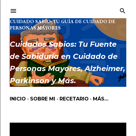
Ir al contenido principal
CUIDADO SABIO: TU GUÍA DE CUIDADO DE
PERSONAS MAYORES
Cuidados Sabios: Tu Fuente
de Sabiduría en Cuidado de
Personas Mayores, Alzheimer,
Parkinson y Más.
INICIO
SOBRE MI
RECETARIO
MÁS…
VIDA
Mostrando las entradas etiquetadas como