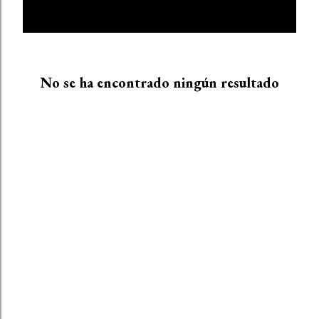
E
DIARIA
MOSTRAR TODO
n
t
r
No se ha encontrado ningún resultado
a
d
a
s