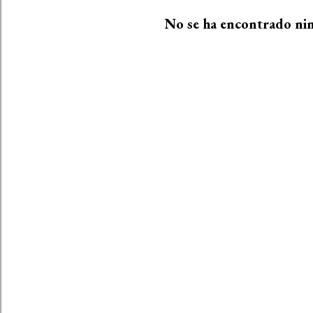
t
No se ha encontrado ni
r
a
d
a
s