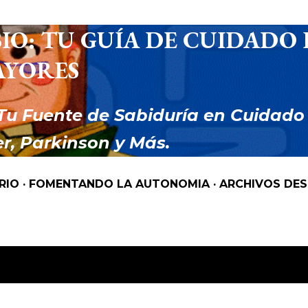
Ir al contenido principal
IO: TU GUÍA DE CUIDADO 
AYORES
Tu Fuente de Sabiduría en Cuidado
r, Parkinson y Más.
RIO
FOMENTANDO LA AUTONOMIA
ARCHIVOS DE
 como
NEURODEGENERATIVA