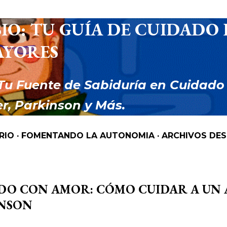
Ir al contenido principal
IO: TU GUÍA DE CUIDADO 
AYORES
Tu Fuente de Sabiduría en Cuidado
r, Parkinson y Más.
RIO
FOMENTANDO LA AUTONOMIA
ARCHIVOS DE
DO CON AMOR: CÓMO CUIDAR A UN
NSON