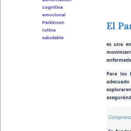
cognitiva
emocional
Parkinson
El Pa
rutina
saludable
es una en
movimien
enfermedad
Para los 
adecuado 
explorare
asegurándo
Comprende