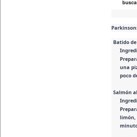
buscar
Parkinson:
Batido de
Ingred
Prepar
una pi
poco d
Salmón al
Ingredi
Prepar
limón,
minuto