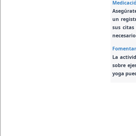
Medicació
Asegúrate
un regist
sus citas
necesario
Fomentar 
La activi
sobre eje
yoga pued