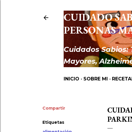
CUIDADO SAB
PERSONAS M
Cuidados Sabios: 
Mayores, Alzheime
INICIO
SOBRE MI
RECETA
Compartir
CUIDA
PARKI
Etiquetas
alimentación