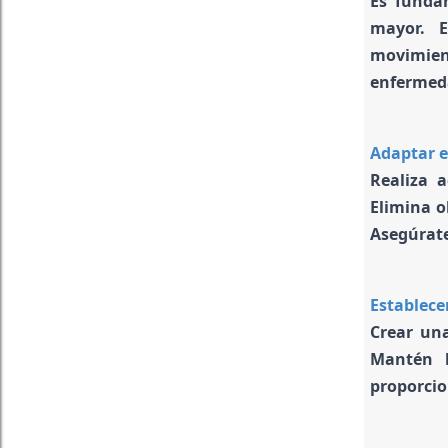
Es funda
mayor. E
movimien
enfermeda
Adaptar e
Realiza 
Elimina o
Asegúrate
Establece
Crear una
Mantén h
proporcio